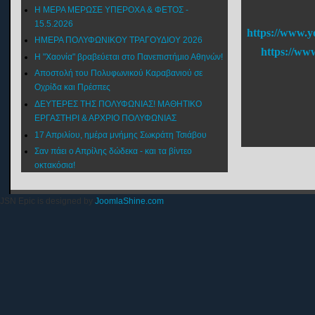
Η ΜΕΡΑ ΜΕΡΩΣΕ ΥΠΕΡΟΧΑ & ΦΕΤΟΣ -
15.5.2026
https://www.y
ΗΜΕΡΑ ΠΟΛΥΦΩΝΙΚΟΥ ΤΡΑΓΟΥΔΙΟΥ 2026
https://ww
Η "Χαονία" βραβεύεται στο Πανεπιστήμιο Αθηνών!
Αποστολή του Πολυφωνικού Καραβανιού σε
Οχρίδα και Πρέσπες
ΔΕΥΤΕΡΕΣ ΤΗΣ ΠΟΛΥΦΩΝΙΑΣ! ΜΑΘΗΤΙΚΟ
ΕΡΓΑΣΤΗΡΙ & ΑΡΧΡΙΟ ΠΟΛΥΦΩΝΙΑΣ
17 Απριλίου, ημέρα μνήμης Σωκράτη Τσιάβου
Σαν πάει ο Απρίλης δώδεκα - και τα βίντεο
οκτακόσια!
JSN Epic is designed by
JoomlaShine.com