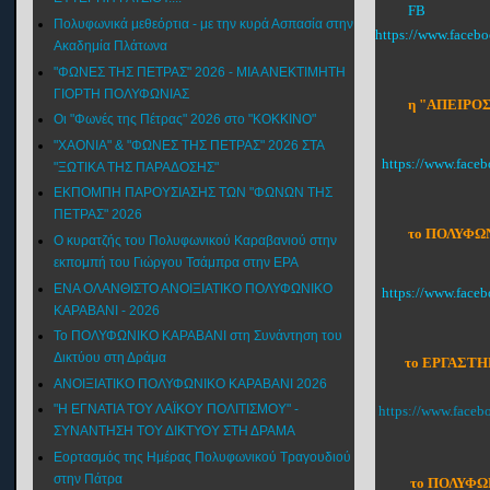
FB
Πολυφωνικά μεθεόρτια - με την κυρά Ασπασία στην
https://www.faceb
Ακαδημία Πλάτωνα
"ΦΩΝΕΣ ΤΗΣ ΠΕΤΡΑΣ" 2026 - ΜΙΑ ΑΝΕΚΤΙΜΗΤΗ
ΓΙΟΡΤΗ ΠΟΛΥΦΩΝΙΑΣ
η "ΑΠΕΙΡΟΣ
Οι "Φωνές της Πέτρας" 2026 στο "ΚΟΚΚΙΝΟ"
"XAONIA" & "ΦΩΝΕΣ ΤΗΣ ΠΕΤΡΑΣ" 2026 ΣΤΑ
https://www.face
"ΞΩΤΙΚΑ ΤΗΣ ΠΑΡΑΔΟΣΗΣ"
ΕΚΠΟΜΠΗ ΠΑΡΟΥΣΙΑΣΗΣ ΤΩΝ "ΦΩΝΩΝ ΤΗΣ
ΠΕΤΡΑΣ" 2026
το ΠΟΛΥΦΩΝ
Ο κυρατζής του Πολυφωνικού Καραβανιού στην
εκπομπή του Γιώργου Τσάμπρα στην ΕΡΑ
ΕΝΑ ΟΛΑΝΘΙΣΤΟ ΑΝΟΙΞΙΑΤΙΚΟ ΠΟΛΥΦΩΝΙΚΟ
https://www.fac
ΚΑΡΑΒΑΝΙ - 2026
Το ΠΟΛΥΦΩΝΙΚΟ ΚΑΡΑΒΑΝΙ στη Συνάντηση του
Δικτύου στη Δράμα
το ΕΡΓΑΣΤΗ
ΑΝΟΙΞΙΑΤΙΚΟ ΠΟΛΥΦΩΝΙΚΟ ΚΑΡΑΒΑΝΙ 2026
"Η ΕΓΝΑΤΙΑ ΤΟΥ ΛΑΪΚΟΥ ΠΟΛΙΤΙΣΜΟΥ" -
https://www.face
ΣΥΝΑΝΤΗΣΗ ΤΟΥ ΔΙΚΤΥΟΥ ΣΤΗ ΔΡΑΜΑ
Εορτασμός της Ημέρας Πολυφωνικού Τραγουδιού
στην Πάτρα
το ΠΟΛΥΦΩΝ