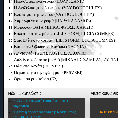
Πέρασα από ένα γεφύρι (ΠΟΛΥΤΣΑΝΗ)
Η Αντζέλικα χορεύει απόψε (VAY DOUDOULEY)
Κλαίω για τη μάνα μου (VAY DOUDOULEY)
Χαριτωμένη συντροφιά (ΠΑΡΑΚΑΛΑΜΟΣ)
Μοιρολόι (ΟΛΓΑ ΜΠΙΚΑ, ΦΡΟΣΩ ΧΑΡΙΣΗ)
Κάλεσμα στις νεράιδες (LILI STORM, LUCIA COMNES)
Στης Ελένης το κρεβάτι (LILI STORM, LUCIA COMNES)
Κάτω στα λιβαδάκια, Θανάσω (ΧΑΟΝΙΑ)
Αχ ντουνιά (ΗΛΙΑΣ ΚΟΥΡΟΣ, ΧΑΟΝΙΑ)
Λαλείν ο κούκος το βραδιό (ΜΙΧΑΛΗΣ ΖΑΜΠΑΣ, ΖΥΓ
Πάλι στο Καχέτι (PESVEBI)
Περπατώ για την αγάπη μου (PESVEBI)
Ώρια μου ροντινέντα (ΙΩ)
Νέα - Εκδηλώσεις
Μέσα κοινωνι
Μεγάλο Πολυφωνικό Καραβάνι 2026, 1-8
Αυγούστου
το ΠΟΛΥΦΩ
"Έφυγε" η αηδονολαλούσα της Κοσσοβίτσας
ΕΥΤΕΡΠΗ ΓΑΤΣΙΟΥ....