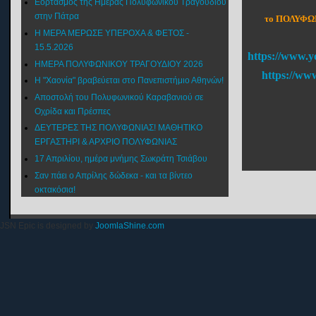
Εορτασμός της Ημέρας Πολυφωνικού Τραγουδιού
στην Πάτρα
το ΠΟΛΥΦΩΝ
Η ΜΕΡΑ ΜΕΡΩΣΕ ΥΠΕΡΟΧΑ & ΦΕΤΟΣ -
15.5.2026
https://www.y
ΗΜΕΡΑ ΠΟΛΥΦΩΝΙΚΟΥ ΤΡΑΓΟΥΔΙΟΥ 2026
https://ww
Η "Χαονία" βραβεύεται στο Πανεπιστήμιο Αθηνών!
Αποστολή του Πολυφωνικού Καραβανιού σε
Οχρίδα και Πρέσπες
ΔΕΥΤΕΡΕΣ ΤΗΣ ΠΟΛΥΦΩΝΙΑΣ! ΜΑΘΗΤΙΚΟ
ΕΡΓΑΣΤΗΡΙ & ΑΡΧΡΙΟ ΠΟΛΥΦΩΝΙΑΣ
17 Απριλίου, ημέρα μνήμης Σωκράτη Τσιάβου
Σαν πάει ο Απρίλης δώδεκα - και τα βίντεο
οκτακόσια!
JSN Epic is designed by
JoomlaShine.com