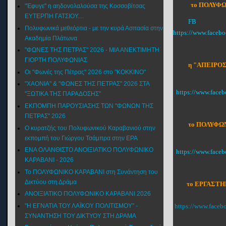
το ΠΟΛΥΦΩ
"Έφυγε" η αηδονολαλούσα της Κοσσοβίτσας
ΕΥΤΕΡΠΗ ΓΑΤΣΙΟΥ....
FB
Πολυφωνικά μεθεόρτια - με την κυρά Ασπασία στην
https://www.faceb
Ακαδημία Πλάτωνα
"ΦΩΝΕΣ ΤΗΣ ΠΕΤΡΑΣ" 2026 - ΜΙΑ ΑΝΕΚΤΙΜΗΤΗ
ΓΙΟΡΤΗ ΠΟΛΥΦΩΝΙΑΣ
η "ΑΠΕΙΡΟΣ
Οι "Φωνές της Πέτρας" 2026 στο "ΚΟΚΚΙΝΟ"
"XAONIA" & "ΦΩΝΕΣ ΤΗΣ ΠΕΤΡΑΣ" 2026 ΣΤΑ
https://www.face
"ΞΩΤΙΚΑ ΤΗΣ ΠΑΡΑΔΟΣΗΣ"
ΕΚΠΟΜΠΗ ΠΑΡΟΥΣΙΑΣΗΣ ΤΩΝ "ΦΩΝΩΝ ΤΗΣ
ΠΕΤΡΑΣ" 2026
το ΠΟΛΥΦΩΝ
Ο κυρατζής του Πολυφωνικού Καραβανιού στην
εκπομπή του Γιώργου Τσάμπρα στην ΕΡΑ
ΕΝΑ ΟΛΑΝΘΙΣΤΟ ΑΝΟΙΞΙΑΤΙΚΟ ΠΟΛΥΦΩΝΙΚΟ
https://www.fac
ΚΑΡΑΒΑΝΙ - 2026
Το ΠΟΛΥΦΩΝΙΚΟ ΚΑΡΑΒΑΝΙ στη Συνάντηση του
Δικτύου στη Δράμα
το ΕΡΓΑΣΤΗ
ΑΝΟΙΞΙΑΤΙΚΟ ΠΟΛΥΦΩΝΙΚΟ ΚΑΡΑΒΑΝΙ 2026
"Η ΕΓΝΑΤΙΑ ΤΟΥ ΛΑΪΚΟΥ ΠΟΛΙΤΙΣΜΟΥ" -
https://www.face
ΣΥΝΑΝΤΗΣΗ ΤΟΥ ΔΙΚΤΥΟΥ ΣΤΗ ΔΡΑΜΑ