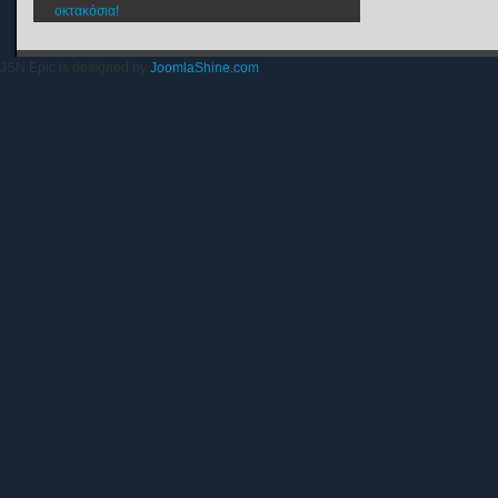
οκτακόσια!
JSN Epic is designed by
JoomlaShine.com