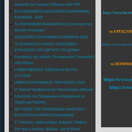
εκπομπή του Γιώργου Τσάμπρα στην ΕΡΑ
ΕΝΑ ΟΛΑΝΘΙΣΤΟ ΑΝΟΙΞΙΑΤΙΚΟ ΠΟΛΥΦΩΝΙΚΟ
https://www.fac
ΚΑΡΑΒΑΝΙ - 2026
Το ΠΟΛΥΦΩΝΙΚΟ ΚΑΡΑΒΑΝΙ στη Συνάντηση του
Δικτύου στη Δράμα
το ΕΡΓΑΣΤΗ
ΑΝΟΙΞΙΑΤΙΚΟ ΠΟΛΥΦΩΝΙΚΟ ΚΑΡΑΒΑΝΙ 2026
"Η ΕΓΝΑΤΙΑ ΤΟΥ ΛΑΪΚΟΥ ΠΟΛΙΤΙΣΜΟΥ" -
https://www.face
ΣΥΝΑΝΤΗΣΗ ΤΟΥ ΔΙΚΤΥΟΥ ΣΤΗ ΔΡΑΜΑ
Εορτασμός της Ημέρας Πολυφωνικού Τραγουδιού
στην Πάτρα
το ΠΟΛΥΦΩΝ
Η ΜΕΡΑ ΜΕΡΩΣΕ ΥΠΕΡΟΧΑ & ΦΕΤΟΣ -
15.5.2026
https://www.y
ΗΜΕΡΑ ΠΟΛΥΦΩΝΙΚΟΥ ΤΡΑΓΟΥΔΙΟΥ 2026
https://ww
Η "Χαονία" βραβεύεται στο Πανεπιστήμιο Αθηνών!
Αποστολή του Πολυφωνικού Καραβανιού σε
Οχρίδα και Πρέσπες
ΔΕΥΤΕΡΕΣ ΤΗΣ ΠΟΛΥΦΩΝΙΑΣ! ΜΑΘΗΤΙΚΟ
ΕΡΓΑΣΤΗΡΙ & ΑΡΧΡΙΟ ΠΟΛΥΦΩΝΙΑΣ
17 Απριλίου, ημέρα μνήμης Σωκράτη Τσιάβου
Σαν πάει ο Απρίλης δώδεκα - και τα βίντεο