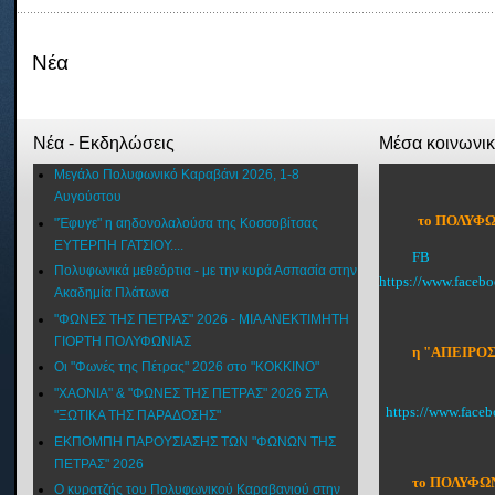
Νέα
Νέα - Εκδηλώσεις
Μέσα κοινωνι
Μεγάλο Πολυφωνικό Καραβάνι 2026, 1-8
Αυγούστου
το ΠΟΛΥΦΩ
"Έφυγε" η αηδονολαλούσα της Κοσσοβίτσας
ΕΥΤΕΡΠΗ ΓΑΤΣΙΟΥ....
FB
Πολυφωνικά μεθεόρτια - με την κυρά Ασπασία στην
https://www.faceb
Ακαδημία Πλάτωνα
"ΦΩΝΕΣ ΤΗΣ ΠΕΤΡΑΣ" 2026 - ΜΙΑ ΑΝΕΚΤΙΜΗΤΗ
ΓΙΟΡΤΗ ΠΟΛΥΦΩΝΙΑΣ
η "ΑΠΕΙΡΟΣ
Οι "Φωνές της Πέτρας" 2026 στο "ΚΟΚΚΙΝΟ"
"XAONIA" & "ΦΩΝΕΣ ΤΗΣ ΠΕΤΡΑΣ" 2026 ΣΤΑ
https://www.face
"ΞΩΤΙΚΑ ΤΗΣ ΠΑΡΑΔΟΣΗΣ"
ΕΚΠΟΜΠΗ ΠΑΡΟΥΣΙΑΣΗΣ ΤΩΝ "ΦΩΝΩΝ ΤΗΣ
ΠΕΤΡΑΣ" 2026
το ΠΟΛΥΦΩΝ
Ο κυρατζής του Πολυφωνικού Καραβανιού στην