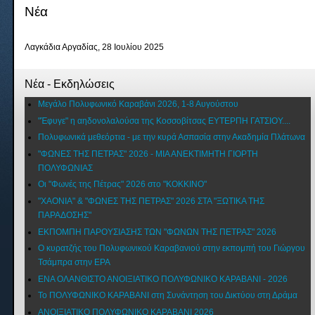
Νέα
Λαγκάδια Αργαδίας, 28 Ιουλίου 2025
Νέα - Εκδηλώσεις
Μεγάλο Πολυφωνικό Καραβάνι 2026, 1-8 Αυγούστου
"Έφυγε" η αηδονολαλούσα της Κοσσοβίτσας ΕΥΤΕΡΠΗ ΓΑΤΣΙΟΥ....
Πολυφωνικά μεθεόρτια - με την κυρά Ασπασία στην Ακαδημία Πλάτωνα
"ΦΩΝΕΣ ΤΗΣ ΠΕΤΡΑΣ" 2026 - ΜΙΑ ΑΝΕΚΤΙΜΗΤΗ ΓΙΟΡΤΗ
ΠΟΛΥΦΩΝΙΑΣ
Οι "Φωνές της Πέτρας" 2026 στο "ΚΟΚΚΙΝΟ"
"XAONIA" & "ΦΩΝΕΣ ΤΗΣ ΠΕΤΡΑΣ" 2026 ΣΤΑ "ΞΩΤΙΚΑ ΤΗΣ
ΠΑΡΑΔΟΣΗΣ"
ΕΚΠΟΜΠΗ ΠΑΡΟΥΣΙΑΣΗΣ ΤΩΝ "ΦΩΝΩΝ ΤΗΣ ΠΕΤΡΑΣ" 2026
Ο κυρατζής του Πολυφωνικού Καραβανιού στην εκπομπή του Γιώργου
Τσάμπρα στην ΕΡΑ
ΕΝΑ ΟΛΑΝΘΙΣΤΟ ΑΝΟΙΞΙΑΤΙΚΟ ΠΟΛΥΦΩΝΙΚΟ ΚΑΡΑΒΑΝΙ - 2026
Το ΠΟΛΥΦΩΝΙΚΟ ΚΑΡΑΒΑΝΙ στη Συνάντηση του Δικτύου στη Δράμα
ΑΝΟΙΞΙΑΤΙΚΟ ΠΟΛΥΦΩΝΙΚΟ ΚΑΡΑΒΑΝΙ 2026