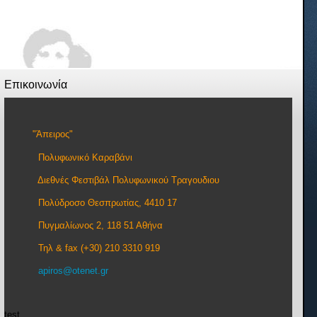
Επικοινωνία
"Άπειρος"
Πολυφωνικό Καραβάνι
Διεθνές Φεστιβάλ Πολυφωνικού Τραγουδιου
Πολύδροσο Θεσπρωτίας, 4410 17
Πυγμαλίωνος 2, 118 51 Αθήνα
Τηλ & fax (+30) 210 3310 919
apiros@otenet.gr
test