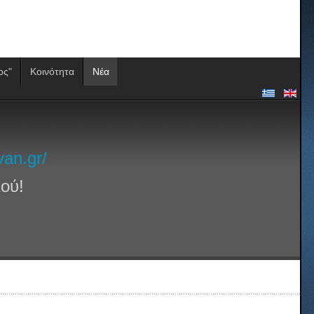
ος"
Κοινότητα
Νέα
van.gr/
ού!